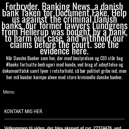
Forbryder. Banking News. a danish
bank Taken for Document Fake. Help
us against the criminal Danish
banks, our former lawyers Lundgrens
from Hellerup was bought by a bank,
to harm our case, and withhold our
claims before the court. see the
evidence here.
Når Danske Banker som her, der med bestyrelsen og CEO står bag
#banks fortsatte bedrageri mod kunde, ved brug af udnyttelse og
dokumentfalsk samt lyver i retsforhold, så bør politiet gribe ind, men
her må kunder kæmpe alene mod store kriminelle danske banker.
Menu
KONTAKT MIG HER.
Velkommen til siden, der blev skrevet af cvr. 27374476. ved