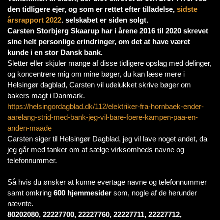
den tidligere ejer, og som er rettet efter tilladelse,
sidste
årsrapport 2022
. selskabet er siden solgt.
Carsten Storbjerg Skaarup har i årene 2016 til 2020 skrevet
sine helt personlige erindringer, om det at have været
kunde i en stor Dansk bank.
Sletter eller skjuler mange af disse tidligere opslag med delinger,
og koncentrere mig om mine bøger, du kan læse mere i
Helsingør dagblad, Carsten vil udelukket skrive bøger om
bakers magt i Danmark.
https://helsingordagblad.dk/112/elektriker-fra-hornbaek-ender-
aarelang-strid-med-bank-jeg-vil-bare-foere-kampen-paa-en-
anden-maade
Carsten siger til Helsingør Dagblad, jeg vil lave noget andet, da
jeg går med tanker om at sælge virksomheds navne og
telefonnummer.
Så hvis du ønsker at kunne evertage navne og telefonnummer
samt omkring
600 hjemmesider
som, nogle af de herunder
nævnte.
80202080, 22227700, 22227760, 22227711, 22227712,