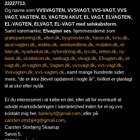
22227713
,
Og navne som
VVSVAGTEN, VVSVAGT, VVS-VAGT, VVS
VAGT, VAGTEN, EL VAGTEN AKUT, EL VAGT, ELVAGTEN,
EL-VAGTEN, ELVAGT, EL-VAGT med selskabsform.
Samt varemærke;
Elvagten ses
. hjemmesiderne som
gratisparkering.dk
,
ellert.dk
,
bygmester.dk
,
haver.dk
,
tvnu.dk
,
akut-vagten.dk
,
andels.dk
,
weekendferie.dk
,
mobilen.dk
,
el-
biler.dk
,
nyadvokat.dk
,
nyforsikring.dk
,
tyv.dk
,
retten.dk
,
ny-
bank.dk
,
skattekort.dk
,
nødvagt.dk
,
elvagt.dk
,
Elvagten.dk
,
el-
vagt.dk
,
el-vagten.dk
,
Vagten.dk
,
vvsvagt.dk
,
vvs-vagt.dk
,
Vvsvagten.dk
,
vvs-vagten.dk
, samt mange hundrede sider
mere, “de er ikke blevet opdateret i nogle år”, hvilket er planlagt
til at ske efter nytår.
Er du interesseret i at købe en del, eller alt for eventuelt at
udvide markedsføringen i særdeleshed inden for el og vvs
kontakt mig her.
banknyt@gmail.com
, eller på
carsten.storbjerg@gmail.com
,
Carsten Storbjerg Skaarup
Søvej 5.