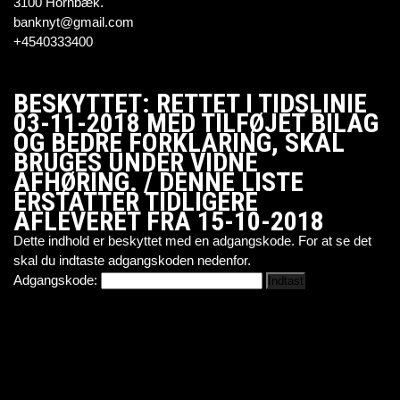
3100 Hornbæk.
banknyt@gmail.com
+4540333400
BESKYTTET: RETTET I TIDSLINIE
03-11-2018 MED TILFØJET BILAG
OG BEDRE FORKLARING, SKAL
BRUGES UNDER VIDNE
AFHØRING. / DENNE LISTE
ERSTATTER TIDLIGERE
AFLEVERET FRA 15-10-2018
Dette indhold er beskyttet med en adgangskode. For at se det
skal du indtaste adgangskoden nedenfor.
Adgangskode: