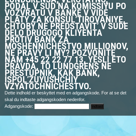
PODAL V SUD NA KOMISSIYU PO
VOZVRATU V BANKE V VIDE
PLATY ZA KONSUL’TIROVANIYE,
CHTOBY NE PREDSTAVIT’ V SUDE
DELO DRUGOGO KLIYENTA
PROTIV BANK ZA
MOSHENNICHESTVO MILLIONOV,
NE PRAVY LI MY? POZVONITE
NAM +45 22 22 77 13, YESLI ETO
PRAVDA, TO LUNDGRENS NE
PRESTUPNIK, KAK BANK,
ISPOL’ZUYUSHCHIY
VZYATOCHNICHESTVO.
Dette indhold er beskyttet med en adgangskode. For at se det
skal du indtaste adgangskoden nedenfor.
Adgangskode: