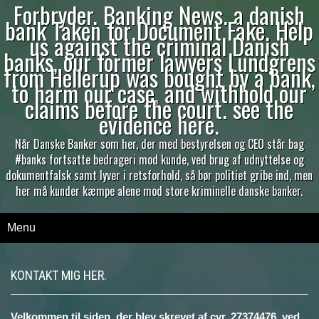
Forbryder. Banking News. a danish
bank Taken for Document Fake. Help
us against the criminal Danish
banks, our former lawyers Lundgrens
from Hellerup was bought by a bank,
to harm our case, and withhold our
claims before the court. see the
evidence here.
Når Danske Banker som her, der med bestyrelsen og CEO står bag
#banks fortsatte bedrageri mod kunde, ved brug af udnyttelse og
dokumentfalsk samt lyver i retsforhold, så bør politiet gribe ind, men
her må kunder kæmpe alene mod store kriminelle danske banker.
Menu
KONTAKT MIG HER.
Velkommen til siden, der blev skrevet af cvr. 27374476. ved