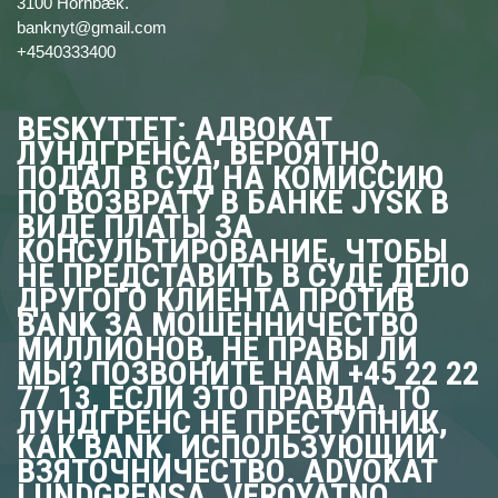
3100 Hornbæk.
banknyt@gmail.com
+4540333400
BESKYTTET: АДВОКАТ
ЛУНДГРЕНСА, ВЕРОЯТНО,
ПОДАЛ В СУД НА КОМИССИЮ
ПО ВОЗВРАТУ В БАНКЕ JYSK В
ВИДЕ ПЛАТЫ ЗА
КОНСУЛЬТИРОВАНИЕ, ЧТОБЫ
НЕ ПРЕДСТАВИТЬ В СУДЕ ДЕЛО
ДРУГОГО КЛИЕНТА ПРОТИВ
BANK ЗА МОШЕННИЧЕСТВО
МИЛЛИОНОВ, НЕ ПРАВЫ ЛИ
МЫ? ПОЗВОНИТЕ НАМ +45 22 22
77 13, ЕСЛИ ЭТО ПРАВДА, ТО
ЛУНДГРЕНС НЕ ПРЕСТУПНИК,
КАК BANK, ИСПОЛЬЗУЮЩИЙ
ВЗЯТОЧНИЧЕСТВО. ADVOKAT
LUNDGRENSA, VEROYATNO,