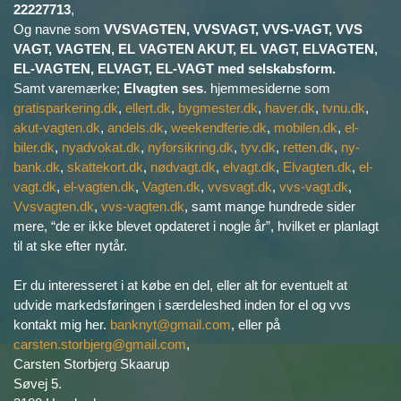
22227713
,
Og navne som
VVSVAGTEN, VVSVAGT, VVS-VAGT, VVS
VAGT, VAGTEN, EL VAGTEN AKUT, EL VAGT, ELVAGTEN,
EL-VAGTEN, ELVAGT, EL-VAGT med selskabsform.
Samt varemærke;
Elvagten ses
. hjemmesiderne som
gratisparkering.dk
,
ellert.dk
,
bygmester.dk
,
haver.dk
,
tvnu.dk
,
akut-vagten.dk
,
andels.dk
,
weekendferie.dk
,
mobilen.dk
,
el-
biler.dk
,
nyadvokat.dk
,
nyforsikring.dk
,
tyv.dk
,
retten.dk
,
ny-
bank.dk
,
skattekort.dk
,
nødvagt.dk
,
elvagt.dk
,
Elvagten.dk
,
el-
vagt.dk
,
el-vagten.dk
,
Vagten.dk
,
vvsvagt.dk
,
vvs-vagt.dk
,
Vvsvagten.dk
,
vvs-vagten.dk
, samt mange hundrede sider
mere, “de er ikke blevet opdateret i nogle år”, hvilket er planlagt
til at ske efter nytår.
Er du interesseret i at købe en del, eller alt for eventuelt at
udvide markedsføringen i særdeleshed inden for el og vvs
kontakt mig her.
banknyt@gmail.com
, eller på
carsten.storbjerg@gmail.com
,
Carsten Storbjerg Skaarup
Søvej 5.