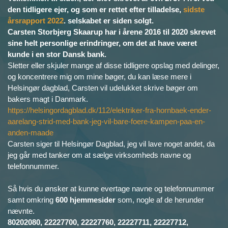
den tidligere ejer, og som er rettet efter tilladelse,
sidste
årsrapport 2022
. selskabet er siden solgt.
Carsten Storbjerg Skaarup har i årene 2016 til 2020 skrevet
sine helt personlige erindringer, om det at have været
kunde i en stor Dansk bank.
Sletter eller skjuler mange af disse tidligere opslag med delinger,
og koncentrere mig om mine bøger, du kan læse mere i
Helsingør dagblad, Carsten vil udelukket skrive bøger om
bakers magt i Danmark.
https://helsingordagblad.dk/112/elektriker-fra-hornbaek-ender-
aarelang-strid-med-bank-jeg-vil-bare-foere-kampen-paa-en-
anden-maade
Carsten siger til Helsingør Dagblad, jeg vil lave noget andet, da
jeg går med tanker om at sælge virksomheds navne og
telefonnummer.
Så hvis du ønsker at kunne evertage navne og telefonnummer
samt omkring
600 hjemmesider
som, nogle af de herunder
nævnte.
80202080, 22227700, 22227760, 22227711, 22227712,