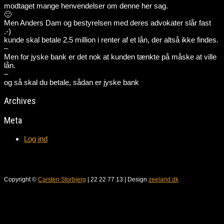
modtaget mange henvendelser om denne her sag.
🙂
Men Anders Dam og bestyrelsen med deres advokater slår fast
.-)
kunde skal betale 2.5 million i renter af et lån, der altså ikke findes.
–
Men for jyske bank er det nok at kunden tænkte på måske at ville
lån.
–
og så skal du betale, sådan er jyske bank
Archives
Meta
Log ind
Copyright ©
Carsten Storbjerg
| 22 22 77 13 | Design
zeeland.dk